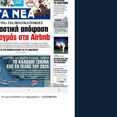
Τα
πρωτοσέλιδα
των
εφημερίδων
-
protoselida