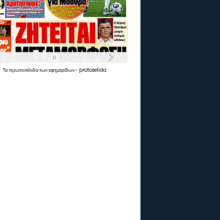
Τα
πρωτοσέλιδα
των
εφημερίδων
-
protoselida