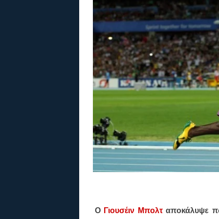
Ο
Γιουσέιν Μπολτ
αποκάλυψε πω