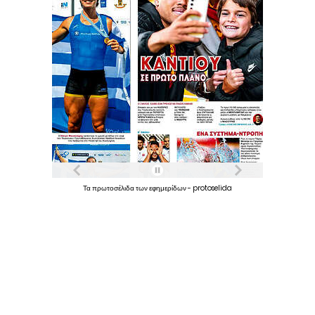
Τα
πρωτοσέλιδα
των
εφημερίδων
-
protoselida