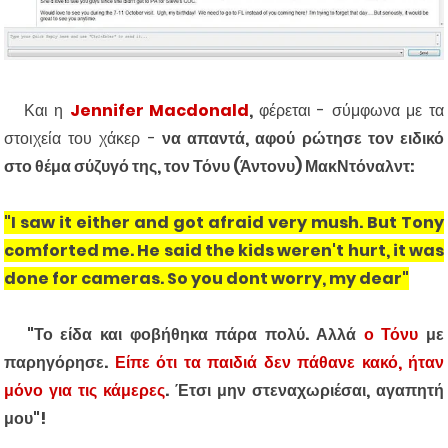
Και η
Jennifer Macdonald
,
φέρεται - σύμφωνα με τα
στοιχεία του χάκερ -
να απαντά, αφού ρώτησε τον ειδικό
στο θέμα σύζυγό της, τον Τόνυ (Άντονυ) ΜακΝτόναλντ:
"I saw it either and got afraid very mush. But Tony
comforted me. He said the kids weren't hurt, it was
done for cameras. So you dont worry, my dear"
"Το είδα και φοβήθηκα πάρα πολύ. Αλλά
ο Τόνυ
με
παρηγόρησε.
Είπε ότι τα παιδιά δεν πάθανε κακό, ήταν
μόνο για τις κάμερες
. Έτσι μην στεναχωριέσαι, αγαπητή
μου"!