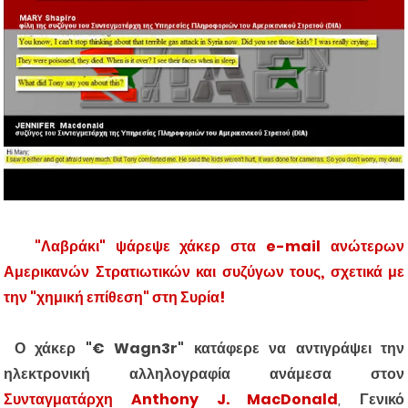
"Λαβράκι" ψάρεψε χάκερ στα e-mail ανώτερων
Αμερικανών Στρατιωτικών και συζύγων τους, σχετικά με
την "χημική επίθεση" στη Συρία!
Ο χάκερ "€ Wagn3r" κατάφερε να αντιγράψει την
ηλεκτρονική
αλληλογραφία ανάμεσα στον
Συνταγματάρχη
Anthony J. MacDonald
,
Γενικό