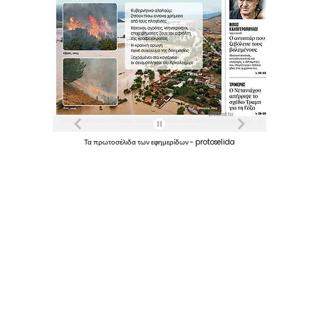
Τα
πρωτοσέλιδα
των
εφημερίδων
-
protoselida