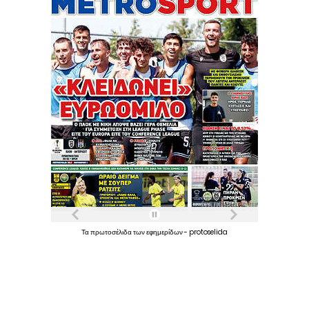
Τα
πρωτοσέλιδα
των
εφημερίδων
-
protoselida