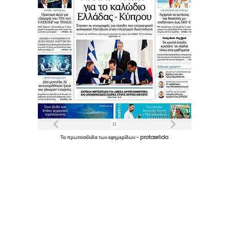
Τα
πρωτοσέλιδα
των
εφημερίδων
-
protoselida