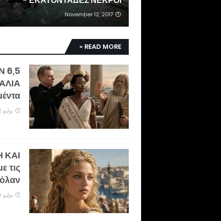
- ΕΚΑΤΟΝΤΑΔΕΣ ΝΕΚΡΟΙ
November 12, 2017
READ MORE »
ΗΝ
ΑΛΙΑ
μέντα
يوليو 22, 2026
Η ΚΑΙ
ε τις
Νόλαν
يوليو 19, 2026