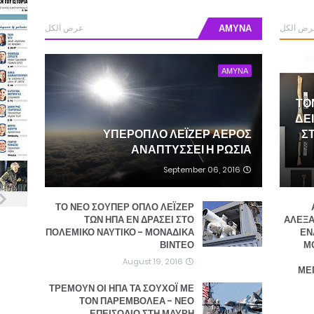
عرض الكل
ΑΜΥΝΑ
رض الكل
ΑΜΥΝΑ
ΤΟ
ΔΕ
ΥΠΕΡΟΠΛΟ ΛΕΪΖΕΡ ΑΕΡΟΣ
ΣΤ
ΑΝΑΠΤΥΣΣΕΙ Η ΡΩΣΙΑ
September 06, 2016
ΤΟ ΝΕΟ ΣΟΥΠΕΡ ΟΠΛΟ ΛΕΪΖΕΡ
ΤΩΝ ΗΠΑ ΕΝ ΔΡΑΣΕΙ ΣΤΟ
ΑΛΕΞΑ
ΠΟΛΕΜΙΚΟ ΝΑΥΤΙΚΟ - ΜΟΝΑΔΙΚΑ
ΕΝ
ΒΙΝΤΕΟ
ΜΟ
August 19, 2016
ΜΕ
ΤΡΕΜΟΥΝ ΟΙ ΗΠΑ ΤΑ ΣΟΥΧΟΪ ΜΕ
ΤΟΝ ΠΑΡΕΜΒΟΛΕΑ - ΝΕΟ
ΕΠΕΙΣΟΔΙΟ ΣΤΗ ΜΑΥΡΗ