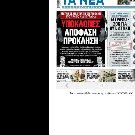
Τα
πρωτοσέλιδα
των
εφημερίδων
-
protoselida