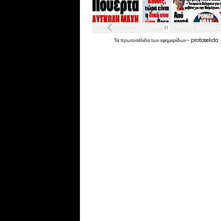
Τα
πρωτοσέλιδα
των
εφημερίδων
-
protoselida