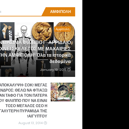
ع
ΑΜΦΙΠΟΛΗ
Αμφίπολη
Ν ΒΑΣΙΛΙΑ ΦΙΛΙΠΠΟ Γ΄ ΑΡΡΙΔΑΙΟ
ΙΧΝΕΙ ΣΚΕΛΕΤΟΣ ΜΕ ΜΑΧΑΙΡΙΕΣ
ΗΝ ΑΜΦΙΠΟΛΗ! Όλα τα ιστορικά
δεδομένα
January 19, 2015
ΑΠΟΚΑΛΥΨΗ-ΣΟΚ! ΜΕΓΑΣ
ΝΔΡΟΣ: ΘΕΛΩ ΝΑ ΦΤΙΑΞΩ
ΑΝ ΤΑΦΟ ΓΙΑ ΤΟΝ ΠΑΤΕΡΑ
Υ ΦΙΛΙΠΠΟ ΠΟΥ ΝΑ ΕΙΝΑΙ
ΤΟΣΟ ΜΕΓΑΛΟΣ ΟΣΟ Η
ΓΑΛΥΤΕΡΗ ΠΥΡΑΜΙΔΑ ΤΗΣ
ΑΙΓΥΠΤΟΥ!
August 13, 2014