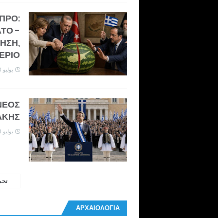
ΥΠΡΟ:
ΤΟ -
ΗΣΗ,
ΑΕΡΙΟ
يوليو 13, 2026
ΝΕΟΣ
ΚΗΣ;
يوليو 13, 2026
تحم
ΑΡΧΑΙΟΛΟΓΙΑ