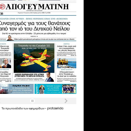
Τα
πρωτοσέλιδα
των
εφημερίδων
-
protoselida