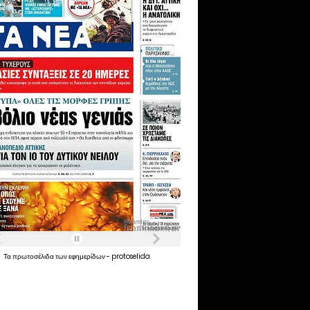
Τα
πρωτοσέλιδα
των
εφημερίδων
-
protoselida