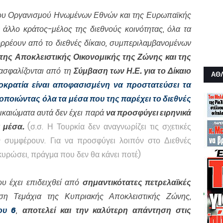
ου Οργανισμού Ηνωμένων Εθνών και της Ευρωπαϊκής
άλλο κράτος-μέλος της διεθνούς κοινότητας, όλα τα
ορρέουν από το διεθνές δίκαιο, συμπεριλαμβανομένων
της Αποκλειστικής Οικονομικής της Ζώνης και της
ασφαλίζονται από τη
Σύμβαση των Η.Ε. για το Δίκαιο
ΑΘ
κρατία είναι αποφασισμένη να προστατεύσει τα
οποιώντας όλα τα μέσα που της παρέχει το διεθνές
δικαιώματα αυτά δεν έχει παρά
να προσφύγει ειρηνικά
α μέσα.
(σ.σ. Η Τουρκία δεν αναγνωρίζει τις σχετικές
ην συμφέρουν. Για να προσφύγει λοιπόν στο Διεθνές
κυρώσει, πράγμα που δεν θα κάνει ποτέ)
υ έχει επιδειχθεί από
σημαντικότατες πετρελαϊκές
ση Τεμάχια της Κυπριακής Αποκλειστικής Ζώνης,
ου 6
,
αποτελεί και την καλύτερη απάντηση στις