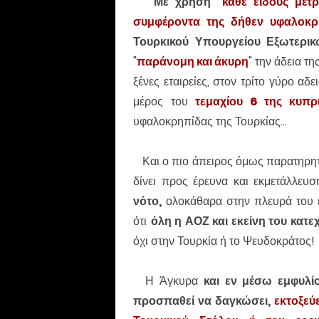
Με χρήση "
κάθε είδους μέτ
συμφέροντα της δήθεν υφαλοκρ
Τουρκικού Υπουργείου Εξωτερικ
"
παράνομη και άκυρη
" την άδεια τ
ξένες εταιρείες, στον τρίτο γύρο α
μέρος του
τεμαχίου 6 της κυπρ
υφαλοκρηπίδας της Τουρκίας...
Και ο πιο άπειρος όμως παρατηρητή
δίνει προς έρευνα και εκμετάλλε
νότο,
ολοκάθαρα στην πλευρά του ε
ότι
όλη η ΑΟΖ και εκείνη του κατε
όχι στην Τουρκία ή το Ψευδοκράτος!
Η Άγκυρα
και εν μέσω εμφυλί
προσπαθεί να δαγκώσει,
εκτοξεύ