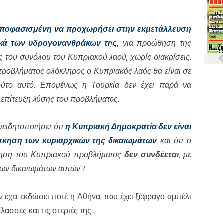
αποφασισμένη να προχωρήσει στην εκμετάλλευση
ικά των υδρογονανθράκων της,
για προώθηση της
ς του συνόλου του Κυπριακού λαού, χωρίς διακρίσεις.
προβλήματος ολόκληρος ο Κυπριακός λαός θα είναι σε
ύτο αυτό. Επομένως η Τουρκία δεν έχει παρά να
ν επίτευξη λύσης του προβλήματος.
νειδητοποιήσει ότι
η Κυπριακή Δημοκρατία δεν είναι
άσκηση των κυριαρχικών της δικαιωμάτων
και ότι ο
έτηση του Κυπριακού προβλήματος
δεν συνδέεται
, με
των δικαιωμάτων αυτών"!
 έχει εκδώσει ποτέ η Αθήνα, που έχει ξέφραγο αμπέλι
λασσες και τις στεριές της...