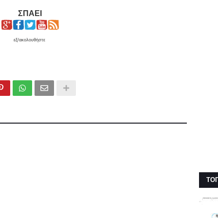
ΣΠΑΕΙ
εξ/ακολουθήστε
ΤΟ