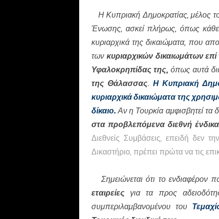
Η Κυπριακή Δημοκρατίας, μέλος τ
Ένωσης, ασκεί πλήρως, όπως κάθε 
κυριαρχικά της δικαιώματα, που απ
των
κυριαρχικών δικαιωμάτων επί 
Υφαλοκρηπίδας της,
όπως αυτά δι
της Θάλασσας
.
Η Κυπριακή Δημο
κυριαρχικά δικαιώματα της χρησιμ
δίκαιο.
Αν η Τουρκία αμφισβητεί τα 
στα προβλεπόμενα διεθνή ένδικ
Διεθνείς Συμβάσεις, επειδή δεν τ
Δικαστήριο, πρέπει πρώτα να τις επι
Σημειώνεται ότι το ενδιαφέρον πο
εταιρείες
για τα προς αδειοδότη
συμπεριλαμβανομένου του
Τεμαχί