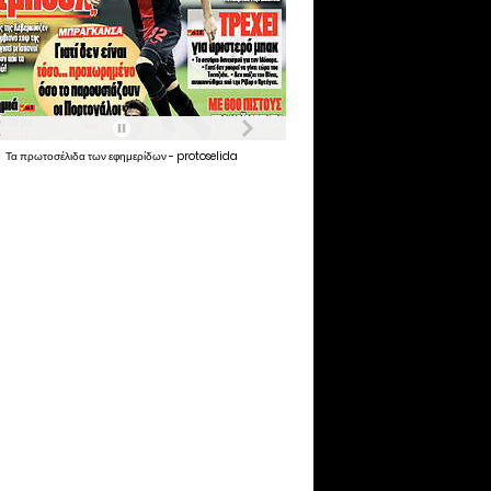
Τα
πρωτοσέλιδα
των
εφημερίδων
-
protoselida