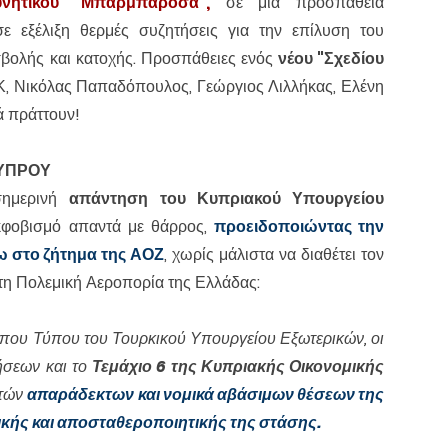
νητικού "Μπαρμπαρόσα",
σε μια προσπάθεια
σε εξέλιξη θερμές συζητήσεις για την επίλυση του
σβολής και κατοχής. Προσπάθειες ενός
νέου "Σχεδίου
ΔΕΚ, Νικόλας Παπαδόπουλος, Γεώργιος Λιλλήκας, Ελένη
ά πράττουν!
ΥΠΡΟΥ
ημερινή
απάντηση του Κυπριακού Υπουργείου
εκφοβισμό απαντά με θάρρος,
προειδοποιώντας την
σω στο ζήτημα της ΑΟΖ
, χωρίς μάλιστα να διαθέτει τον
ητη Πολεμική Αεροπορία της Ελλάδας:
που Τύπου του Τουρκικού Υπουργείου Εξωτερικών, οι
τήσεων και το
Τεμάχιο 6 της Κυπριακής Οικονομικής
στών
απαράδεκτων και νομικά αβάσιμων θέσεων της
κής και αποσταθεροποιητικής της στάσης.