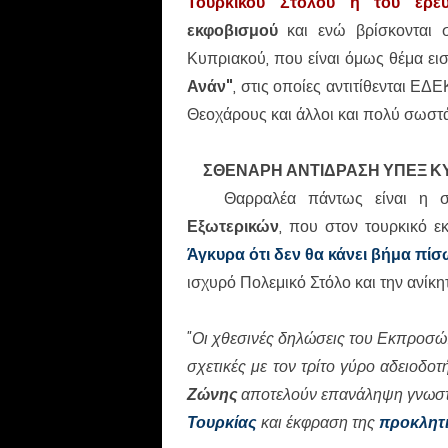
Τουρκικού Στόλου ή του ερευ
εκφοβισμού
και ενώ βρίσκονται 
Κυπριακού, που είναι όμως θέμα ει
Ανάν"
, στις οποίες αντιτίθενται Ε
Θεοχάρους και άλλοι και πολύ σωστ
ΣΘΕΝΑΡΗ ΑΝΤΙΔΡΑΣΗ ΥΠΕΞ Κ
Θαρραλέα πάντως είναι η σ
Εξωτερικών
, που στον τουρκικό 
Άγκυρα ότι δεν θα κάνει βήμα πί
ισχυρό Πολεμικό Στόλο και την ανίκ
"Οι χθεσινές δηλώσεις του Εκπροσώ
σχετικές με τον τρίτο γύρο αδειοδο
Ζώνης
αποτελούν επανάληψη γνω
Τουρκίας
και έκφραση της
προκλητι