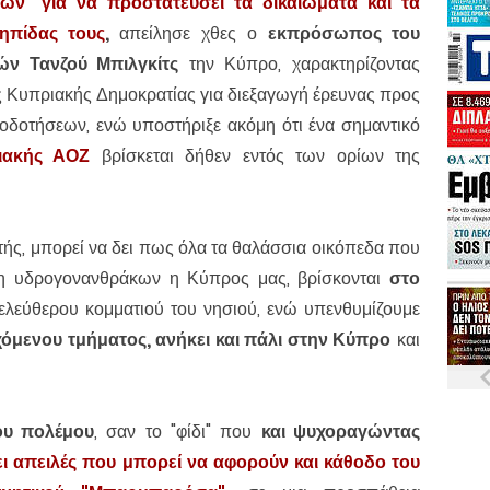
ρων
"
για να προστατεύσει τα δικαιώματα και τα
ηπίδας τους
,
απείλησε χθες ο
εκπρόσωπος του
ών Τανζού Μπιλγκίτς
την Κύπρο, χαρακτηρίζοντας
ης Κυπριακής Δημοκρατίας για διεξαγωγή έρευνας προς
δειοδοτήσεων, ενώ υποστήριξε ακόμη ότι ένα σημαντικό
ιακής ΑΟΖ
βρίσκεται δήθεν εντός των ορίων της
ς, μπορεί να δει πως όλα τα θαλάσσια οικόπεδα που
υση υδρογονανθράκων η Κύπρος μας, βρίσκονται
στο
λεύθερου κομματιού του νησιού, ενώ υπενθυμίζουμε
χόμενου τμήματος, ανήκει και πάλι στην Κύπρο
και
ου πολέμου
, σαν το "φίδι" που
και ψυχοραγώντας
ει απειλές που μπορεί να αφορούν και κάθοδο του