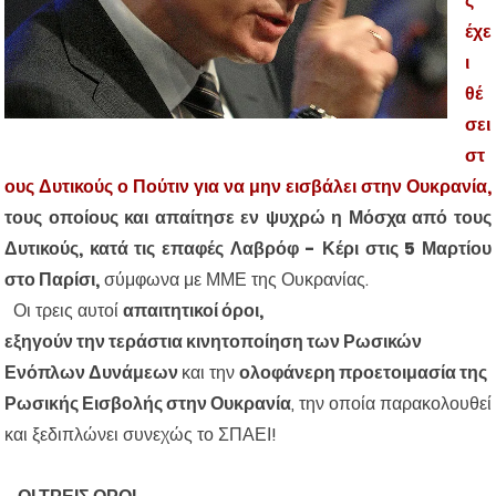
ς
έχε
ι
θέ
σει
στ
ους Δυτικούς ο Πούτιν για να μην εισβάλει στην Ουκρανία,
τους οποίους και απαίτησε εν ψυχρώ η Μόσχα από τους
Δυτικούς, κατά τις επαφές Λαβρόφ - Κέρι στις 5 Μαρτίου
στο Παρίσι,
σύμφωνα με ΜΜΕ της Ουκρανίας.
Οι τρεις αυτοί
απαιτητικοί όροι,
εξηγούν την τεράστια κινητοποίηση των Ρωσικών
Ενόπλων Δυνάμεων
και την
ολοφάνερη προετοιμασία της
Ρωσικής Εισβολής στην Ουκρανία
, την οποία παρακολουθεί
και ξεδιπλώνει συνεχώς το ΣΠΑΕΙ!