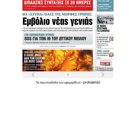
Τα
πρωτοσέλιδα
των
εφημερίδων
-
protoselida