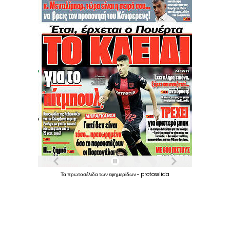
Τα
πρωτοσέλιδα
των
εφημερίδων
-
protoselida