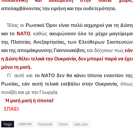
πολυεθνική και αδέσμευτη στην ουσία χώρα
,
απολαμβάνοντας την ειρήνη και την ουδετερότητα.
Τέλος οι
Ρωσικοί Όροι
είναι πολύ αιχμηροί για τη Δύση
και το
ΝΑΤΟ
, καθώς
ακυρώνουν όλο το μέχρι μαγείρεμα
της Πλατείας Ανεξαρτησίας, των Ελεύθερων Σκοπευτών
και της απομάκρυνσης Γιαννουκόβιτς
και δείχνουν πως
εάν
η Δύση θέλει τελικά την Ουκρανία, δεν μπορεί παρά να έχει
μόνο τη μισή.
Γι΄ αυτό και
το ΝΑΤΟ δεν θα κάνει τίποτα εναντίον της
Ρωσίας, εάν αυτή τελικά εισβάλει στην Ουκρανία,
όπως
συνέβη και με την Γεωργία.
Ή μισή μισή ή τίποτα!
ΣΠΑΕΙ
Tags
ΛΑΒΡΟΦ
Ουκρανία
Πούτιν
τρεις όροι