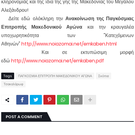
κληρονομιάς και της ίδια της γης της Μακεδονίας του Μεγάλου
Αλεξάνδρου!
Δείτε εδώ ολόκληρη την
Ανακοίνωση της Παγκόσμιας
Επιτροπής Μακεδονικού Αγώνα
και την κραυγαλέα
υποχωρητικότητα των "Κατεχόμενων
Αθηνών"
http://www.noiazomai.net/emkaben.html
Και σε εκτυπώσιμη μορφή
εδώ
http://www.noiazomai.net/emkaben.pdf
Tags
ΠΑΓΚΟΣΜΙΑ ΕΠΙΤΡΟΠΗ ΜΑΚΕΔΟΝΙΚΟΥ ΑΓΩΝΑ
Σκόπια
Τσακαλάρωφ
POST A COMMENT