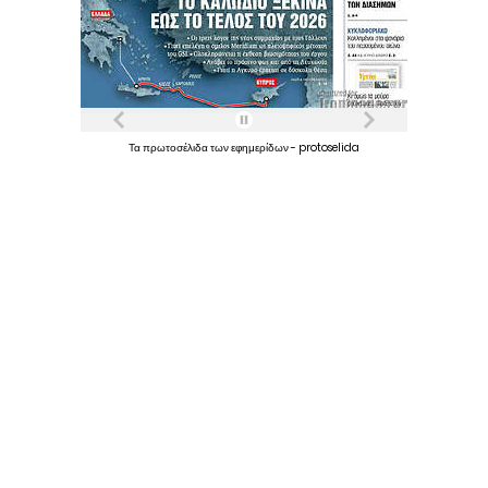
Τα
πρωτοσέλιδα
των
εφημερίδων
-
protoselida