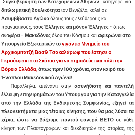
"
Συγκυβέρνηση των Κατεχόμενων Αθηνών
", κατηγορεί για
διπλωματική δουλικότητα
τον Βενιζέλο, καλεί σε
Ασυμβίβαστο Αγώνα
όλους τους ελεύθερους και
πραγματικούς,
τους Έλληνες και μόνον Έλληνες
- όπως
αναφέρει -
Μακεδόνες
όλου του Κόσμου και
αφιερώνει στο
Υπουργείο Εξωτερικών το
γιγάντιο Μνημείο του
Αρχικομιτατζή Βασίλ Τσακαλάρωφ που έστησε ο
Γκρούεφσκι στα Σκόπια για να σημαδεύει και πάλι την
Βόρεια Ελλάδα,
όπως πριν 100 χρόνια, στον καιρό του
Ένοπλου Μακεδονικού Αγώνα!
Παράλληλα, απέναντι στην
ασυνήθιστη και παντελή
έλλειψη επιχειρημάτων του Υπουργού για την Καταγγελία
από την Ελλάδα της Ενδιάμεσης Συμφωνίας, εξηγεί τα
πλεονεκτήματα μιας τέτοιας κίνησης, που θα μας λύσει τα
χέρια, ώστε να βάζουμε παντού φανερά ΒΕΤΟ
σε κάθε
κίνηση των Πλαστογράφων και διεκδικητών της ιστορίας, της