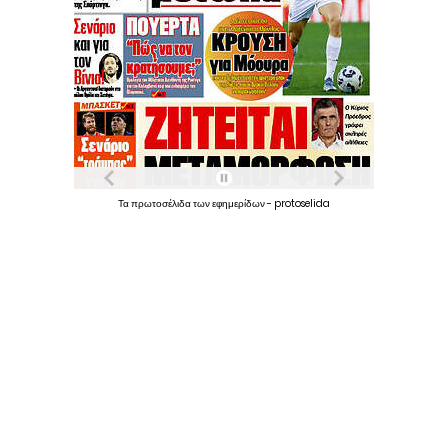
Τα
πρωτοσέλιδα
των
εφημερίδων
-
protoselida