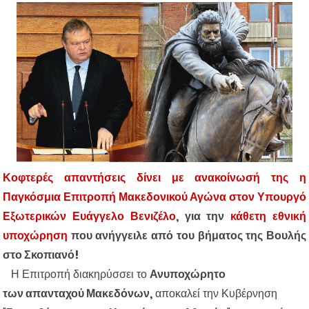
Κοφτερές απαντήσεις δίνει με ανακοίνωσή της η
Παγκόσμια Επιτροπή Μακεδονικού Αγώνα στον Υπουργό
Εξωτερικών Ευάγγελο Βενιζέλο
, για την
κάθετη εθνική
υποχώρηση
που ανήγγειλε από του βήματος της Βουλής
στο Σκοπιανό!
Η Επιτροπή διακηρύσσει το
Ανυποχώρητο
των απανταχού Μακεδόνων,
αποκαλεί την Κυβέρνηση