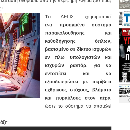
 και αυτή ονομασία από την περίφημη Αιγίδα (ασπίδα)
ς!
To ΑΕΓΙΣ, χρησιμοποιεί
ένα
προηγμένο σύστημα
παρακολούθησης και
καθοδήγησης όπλων,
βασισμένο σε
δίκτυο ισχυρών
εν πλω υπολογιστών και
ισχυρών ραντάρ,
γ
ια να
εντοπίσει και να
εξουδετερώσει με ακρίβεια
εχθρικούς στόχους, βλήματα
και πυραύλους στον αέρα
,
ώστε το σύστημα να αποτελεί
άξη: