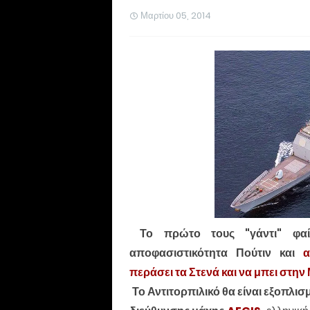
Μαρτίου 05, 2014
Το πρώτο τους "γάντι" φαί
αποφασιστικότητα Πούτιν και
α
περάσει τα Στενά και να μπει στη
Το Αντιτορπιλικό θα είναι εξοπλι