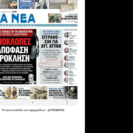
Τα
πρωτοσέλιδα
των
εφημερίδων
-
protoselida