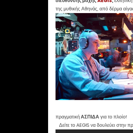
διεύθυνσης μάχης
AEGIS
,
ελληνική
της μυθικής Αθηνάς, από δέρμα αίγα
πραγματική
ΑΣΠΙΔΑ
για το πλοίο!
Δείτε το AEGIS να δουλεύει στην πρ