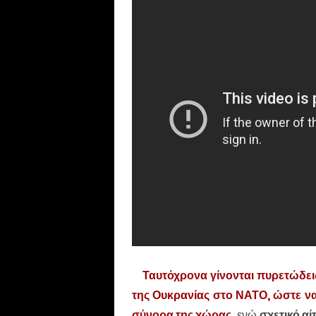
Ταυτόχρονα γίνονται πυρετώδεις
της Ουκρανίας στο ΝΑΤΟ, ώστε ν
σύνορα της χώρας,
ενώ
σχετικό αί