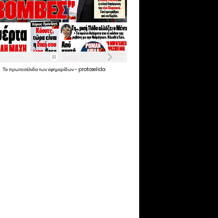
Τα
πρωτοσέλιδα
των
εφημερίδων
-
protoselida