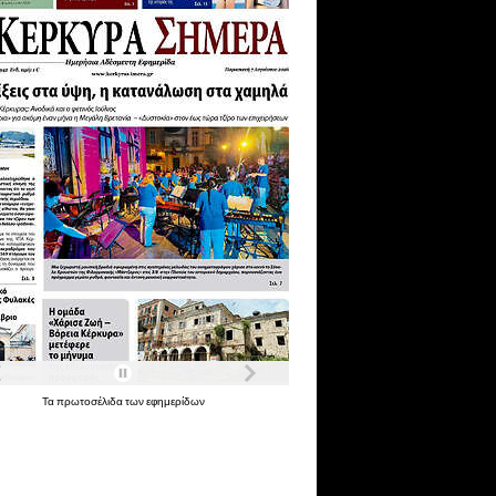
Τα
πρωτοσέλιδα
των
εφημερίδων