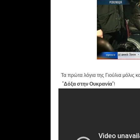
Τα πρώτα λόγια της Γιούλια μόλις κα
"
Δόξα στην Ουκρανία
"!