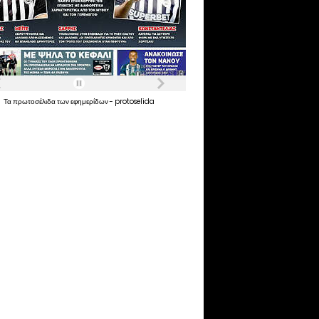
Τα
πρωτοσέλιδα
των
εφημερίδων
-
protoselida