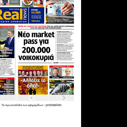
Τα
πρωτοσέλιδα
των
εφημερίδων
-
protoselida