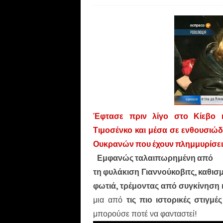
Έφτασε πριν λίγο στο Κίεβο 
Τιμοσένκο και μέσα σε ενθουσιώδ
Ουκρανών που έχουν πλημμυρίσει 
Εμφανώς ταλαιπωρημένη από
τη φυλάκιση Γιαννούκοβιτς, καθισ
φωτιά, τρέμοντας από συγκίνηση 
μια από
τις πιο ιστορικές στιγμέ
μπορούσε ποτέ να φανταστεί!