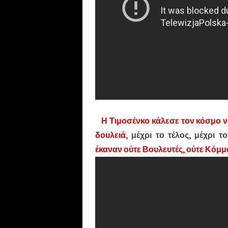
Η Τιμοσένκο κάλεσε τον κόσμο να
δουλειά
, μέχρι το τέλος, μέχρι τ
έκαναν ούτε Βουλευτές, ούτε Κόμμα