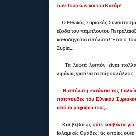
των Τούρκων και του Κατάρ!
Ο Εθνικός Συριακός Συνασπισ
έξοδα του πάμπλουτου Πετρελαιο
καθοδηγείται απόλυτα! Έτσι ο Του
Συρία...
Τα λεφτά λοιπόν είναι πολλά
λιμάνια, γιατί να τα πάρουν άλλοι;
Η απόλυτη κατάντια της Γαλλί
παππούδες του Εθνικού Συριακο
από τα μαχαίρια τους...
Και βεβαίως
ούτε κουβέντα γι
Ισλαμικές Ομάδες, τις οποίες ούτ