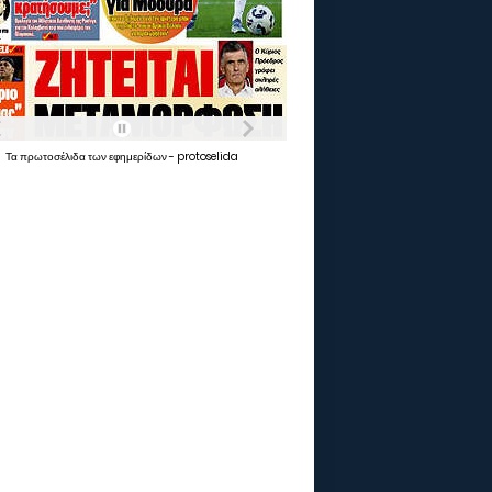
Τα
πρωτοσέλιδα
των
εφημερίδων
-
protoselida