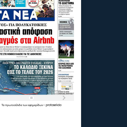
Τα
πρωτοσέλιδα
των
εφημερίδων
-
protoselida