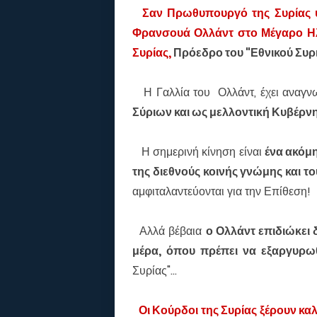
Σαν Πρωθυπουργό της Συρίας 
Φρανσουά Ολλάντ στο Μέγαρο Ηλ
Συρίας,
Πρόεδρο του "Εθνικού Συ
Η Γαλλία του Ολλάντ,
έχει αναγν
Σύριων και ως μελλοντική Κυβέρνη
Η σημερινή κίνηση είναι
ένα ακόμη
της διεθνούς κοινής γνώμης και 
αμφιταλαντεύονται για την Επίθεση!
Αλλά βέβαια
ο Ολλάντ επιδιώκει 
μέρα, όπου πρέπει να εξαργυρω
Συρίας"...
Οι Κούρδοι της Συρίας ξέρουν καλ