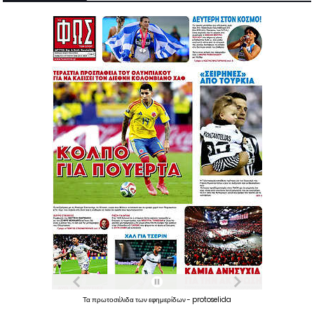
Τα
πρωτοσέλιδα
των
εφημερίδων
-
protoselida