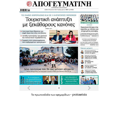
Τα
πρωτοσέλιδα
των
εφημερίδων
-
protoselida