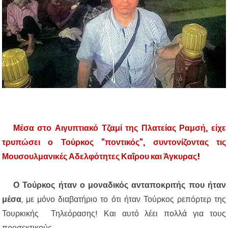
Μέσα στο Αιγυπτιακό Τζαμί της Πλατείας Ραμσή, είχε
τρυπώσει ο Τούρκος "ποντικός", συντονίζοντας τις
Μουσουλμανικές Αδελφότητες Καΐρου και Άγκυρας!
Ο Τούρκος ήταν ο μοναδικός
ανταποκριτής που ήταν
μέσα
, με μόνο διαβατήριο το ότι ήταν Τούρκος ρεπόρτερ της
Τουρκικής Τηλεόρασης! Και αυτό λέει πολλά για τους
προσεκτικούς ...