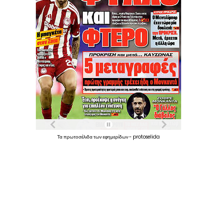
Τα
πρωτοσέλιδα
των
εφημερίδων
-
protoselida