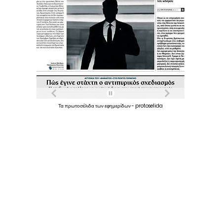
Τα
πρωτοσέλιδα
των
εφημερίδων
-
protoselida