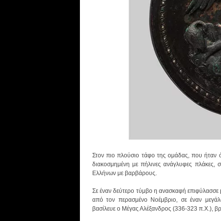
Στον πιο πλούσιο τάφο της ομάδας, που ήταν 
διακοσμημένη με πήλινες ανάγλυφες πλάκες, σ
Ελλήνων με βαρβάρους.
Σε έναν δεύτερο τύμβο η ανασκαφή επιφύλασσε 
από τον περασμένο Νοέμβριο, σε έναν μεγάλ
βασίλευε ο Μέγας Αλέξανδρος (336-323 π.Χ.), 