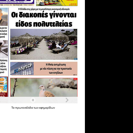
Τα
πρωτοσέλιδα
των
εφημερίδων