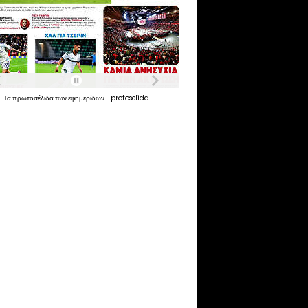
Τα
πρωτοσέλιδα
των
εφημερίδων
-
protoselida