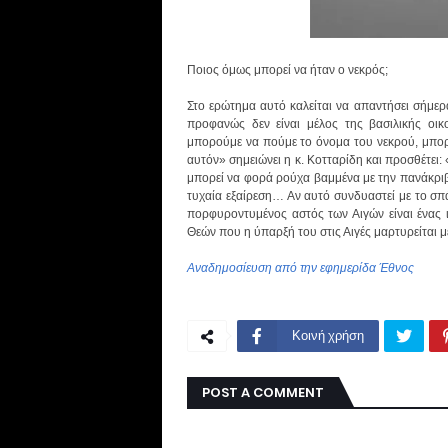
Ποιος όμως μπορεί να ήταν ο νεκρός;
Στο ερώτημα αυτό καλείται να απαντήσει σήμερ
προφανώς δεν είναι μέλος της βασιλικής οι
μπορούμε να πούμε το όνομα του νεκρού, μπορο
αυτόν» σημειώνει η κ. Κοτταρίδη και προσθέτει:
μπορεί να φορά ρούχα βαμμένα με την πανάκριβ
τυχαία εξαίρεση… Αν αυτό συνδυαστεί με το σπά
πορφυροντυμένος αστός των Αιγών είναι ένας 
Θεών που η ύπαρξή του στις Αιγές μαρτυρείται μ
Αναδημοσίευση από την εφημερίδα Έθνος
Κοινή χρήση
POST A COMMENT