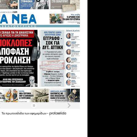
Τα
πρωτοσέλιδα
των
εφημερίδων
-
protoselida