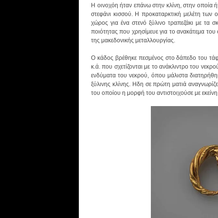
Η οινοχόη ήταν επάνω στην κλίνη, στην οποία 
στεφάνι κισσού. Η προκαταρκτική μελέτη των ο
χώρος για ένα στενό ξύλινο τραπεζάκι με τα σ
ποιότητας που χρησίμευε για το ανακάτεμα του ο
της μακεδονικής μεταλλουργίας.
Ο κάδος βρέθηκε πεσμένος στο δάπεδο του τάφ
κ.ά. που σχετίζονται με το ανάκλιντρο του νεκ
ενδύματα του νεκρού, όπου μάλιστα διατηρήθηκ
ξύλινης κλίνης. Ηδη σε πρώτη ματιά αναγνωρίζ
του οποίου η μορφή του αντιστοιχούσε με εκείν