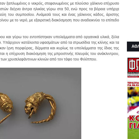
ήταν ξαπλωμένος ο νεκρός, στεφανωμένος με πλούσιο χάλκινο επίχρυσο
στών δείχνει άντρα ηλικίας γύρω στα 50, ενώ προς τα βόρεια υπήρχε
κεύη του συμποσίου. Ανάμεσά τους και ένας χάλκινος κάδος, άριστης
ίνου με το νερό, με εξαιρετική διακόσμηση που αναδεικνύει το επίπεδο
ου και γύρω του εντοπίστηκαν υπολείμματα από οργανικά υλικά, ξύλα
ρού. Υπάρχουν κατάλοιπα υφασμάτων από τα στρωσίδια της κλίνης και τα
ΑΘ
αν ίχνη πορφύρας, δέρματα και κυρίως τα υπολείμματα της ίδιας της
εται η επίχρυση διακόσμηση της μπροστινής πλευράς του ανάκλιντρου,
η των χρυσελεφάντινων κλινών από τον τάφο του Φιλίππου.