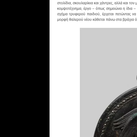
στολίδια, σκουλαρίκια και χάντρες, αλλά και τον
κομψοτέχνημα, έργο – όπως σημειώνει η ίδια –
σχήμα τρυφερού παιδιού, έρχεται πετώντας να
μορφή θαλερού νέου κάθεται πάνω στα βράχια ό