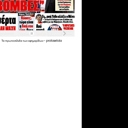
Τα
πρωτοσέλιδα
των
εφημερίδων
-
protoselida