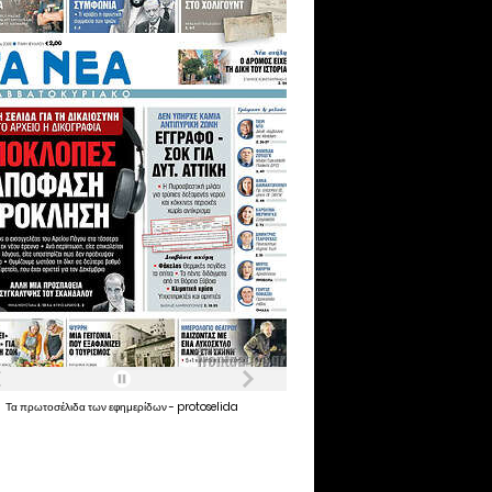
Τα
πρωτοσέλιδα
των
εφημερίδων
-
protoselida