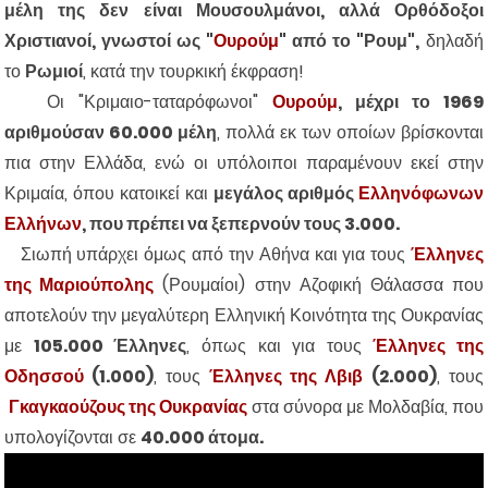
μέλη της δεν είναι Μουσουλμάνοι, αλλά Ορθόδοξοι
Χριστιανοί, γνωστοί ως "
Ουρούμ
" από το "Ρουμ",
δηλαδή
το
Ρωμιοί
, κατά την τουρκική έκφραση!
Οι "Κριμαιο-ταταρόφωνοι"
Ουρούμ
, μέχρι το 1969
αριθμούσαν 60.000 μέλη
, πολλά εκ των οποίων βρίσκονται
πια στην Ελλάδα, ενώ οι υπόλοιποι παραμένουν εκεί στην
Κριμαία, όπου κατοικεί και
μεγάλος αριθμός
Ελληνόφωνων
Ελλήνων
, που πρέπει να ξεπερνούν τους 3.000.
Σιωπή υπάρχει όμως από την Αθήνα και για τους
Έλληνες
της Μαριούπολης
(Ρουμαίοι) στην Αζοφική Θάλασσα που
αποτελούν την μεγαλύτερη Ελληνική Κοινότητα της Ουκρανίας
με
105.000 Έλληνες
, όπως και για τους
Έλληνες της
Οδησσού
(1.000)
, τους
Έλληνες της Λβιβ
(2.000)
, τους
Γκαγκαούζους της Ουκρανίας
στα σύνορα με Μολδαβία, που
υπολογίζονται σε
40.000 άτομα.