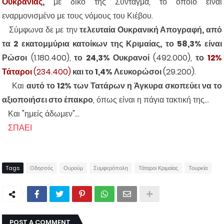
Ουκρανίας
,
με δικό της Σύνταγμα, το οποίο είναι
εναρμονισμένο με τους νόμους του Κιέβου.
Σύμφωνα δε με την
τελευταία Ουκρανική Απογραφή, από
τα 2 εκατομμύρια κατοίκων της Κριμαίας, το 58,3% είναι
Ρώσοι
(1.180.400),
το 24,3% Ουκρανοί
(492.000),
το
12%
Τάταροι
(234.400)
και το 1,4% Λευκορώσοι
(29.200).
Και
αυτό το 12% των Τατάρων η Άγκυρα σκοπεύει να το
αξιοποιήσει στο έπακρο
, όπως είναι η πάγια τακτική της...
Και "ημείς άδωμεν"...
ΣΠΑΕΙ
Tags
Οδησσός
Ουρούμ
Συμφερόπολη
Τάταροι Κριμαίας
Τουρκία
POST A COMMENT