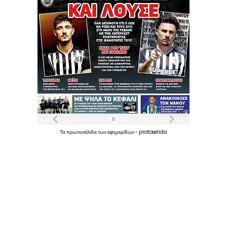
Τα
πρωτοσέλιδα
των
εφημερίδων
-
protoselida