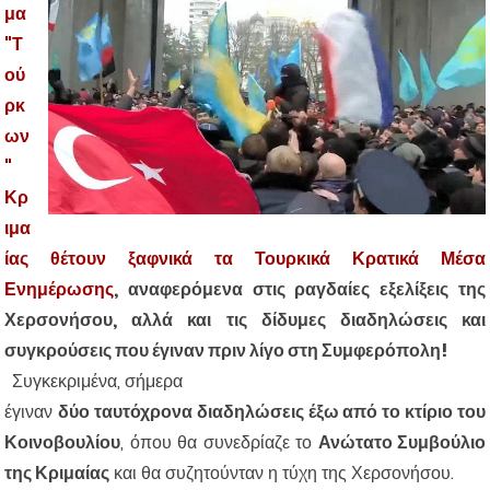
μα
"Τ
ού
ρκ
ων
"
Κρ
ιμα
ίας θέτουν ξαφνικά τα Τουρκικά Κρατικά Μέσα
Ενημέρωσης
, αναφερόμενα στις ραγδαίες εξελίξεις της
Χερσονήσου, αλλά και τις δίδυμες διαδηλώσεις και
συγκρούσεις που έγιναν πριν λίγο στη Συμφερόπολη!
Συγκεκριμένα, σήμερα
έγιναν
δύο ταυτόχρονα διαδηλώσεις έξω από το κτίριο του
Κοινοβουλίου
, όπου θα συνεδρίαζε το
Ανώτατο Συμβούλιο
της Κριμαίας
και θα συζητούνταν η τύχη της Χερσονήσου.