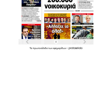
Τα
πρωτοσέλιδα
των
εφημερίδων
-
protoselida