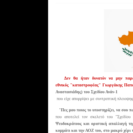
Δεν θα ήταν δυνατόν να μην παρέ
εθνικός
"
καταστροφέας" Γιωργάκης Παπα
Αναστασιάδης) του Σχεδίου Ανάν-1
που είχε απορρίψει με συντριπτική πλειοψη
"
Πες μου ποιος το υποστηρίζει, να σου πω
που αποτελεί τον σκελετό του "Σχεδίου
Ψευδοκράτους και οριστική απαλλαγή της
κομμάτι και την ΑΟΖ του, στο μακρύ χέρι 