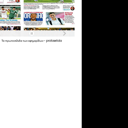
Τα
πρωτοσέλιδα
των
εφημερίδων
-
protoselida