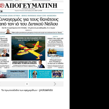
Τα
πρωτοσέλιδα
των
εφημερίδων
-
protoselida