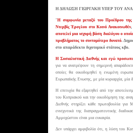
Η ΔΗΛΩΣΗ ΓΙΩΡΓΑΚΗ ΥΠΕΡ ΤΟΥ ΑΝ
"
Η συμφωνία μεταξύ του Προέδρου της 
Ντερβίς Έρογλου στο Κοινό Ανακοινωθέν
,
αποτελεί μια ισχυρή βάση διαλόγου ο οποί
προβλήματος το συντομότερο δυνατό
. Δημι
στο απαράδεκτο διχοτομικό στάτους κβο.
Η Σοσιαλιστική Διεθνής και εγώ προσωπι
για να ανατρέψουν τη σημερινή απαράδεκτ
οποίες θα οικοδομηθεί η ενωμένη ευρωπ
Ευρωπαϊκής Ενωσης, με μία κυριαρχία, μία δ
Η επιτυχία θα εξαρτηθεί από την αποτελεσ
του Κυπριακού και την οικοδόμηση της ανα
Διεθνής στηρίζει κάθε πρωτοβουλία για 
ενισχυτικά της διαπραγματευτικής διαδικ
Αμμοχώστου είναι μια ευκαιρία.
Δεν υπάρχει αμφιβολία ότι, η λύση του Κυ