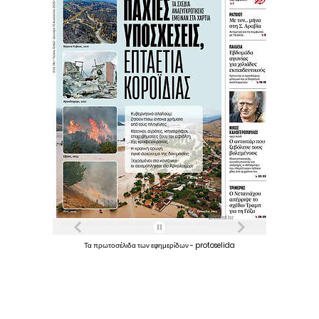
Τα
πρωτοσέλιδα
των
εφημερίδων
-
protoselida