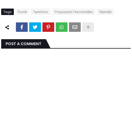
Tags
Ρωσία
Τιμοσένκο
Υποχώρηση Γιαννουκόβιτς
Χάρκοβο
POST A COMMENT