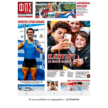
Τα
πρωτοσέλιδα
των
εφημερίδων
-
protoselida