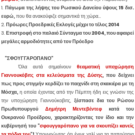
1.
Πάγωμα της λήψης του Ρωσικού Δανείου ύψους 15 δισ.
ευρώ,
που θα ανακούφιζε σημαντικά τη χώρα...
2.
Πρόωρες Προεδρικές Εκλογές μέχρι το τέλος 2014
3.
Επιστροφή στο παλαιό Σύνταγμα του 2004, που αφαιρεί
μεγάλες αρμοδιότητες από τον Πρόεδρο
"ΣΦΟΥΓΓΑΡΟΠΑΝΟ"
Όλα αυτά σημαίνουν
θεαματική υποχώρηση
Γιαννουκόβιτς στα κελεύσματα της Δύσης
, που δείχνει
πως προς στιγμήν κερδίζει το παιχνίδι στη σκακιέρα με τη
Μόσχα,
η οποία έχοντας από την Πέμπτη ήδη εις γνώσιν της
την υποχώρηση Γιαννούκοβιτς,
ξέσπασε δια του Ρώσου
Πρωθυπουργού
Δημήτρη Μεντεβέντεφ
κατά του
Ουκρανού Προέδρου, χαρακτηρίζοντας τον ίδιο και την
κυβέρνησή του "
σφουγγαρόπανο για να σκουπίζει κανείς
τα πόδια του
"!
Υποννοώντας ότι έγινε χαλί για τα παπούτσια