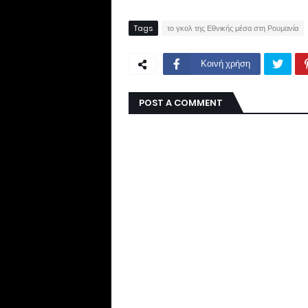
Tags
το γκολ της Εθνικής μέσα στη Ρουμανία
Κοινή χρήση
POST A COMMENT