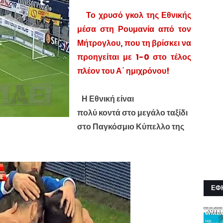
Το χρυσό γκολ της Εθνικής
μέσα στη Ρουμανία από τον
Μήτρογλου, που τη βρίσκει να
προηγείται με 1-0 στο τέλος
πλέον του Α΄ ημιχρόνου!
Η Εθνική είναι
πολύ κοντά στο μεγάλο ταξίδι
στο Παγκόσμιο Κύπελλο της
ΕΦ