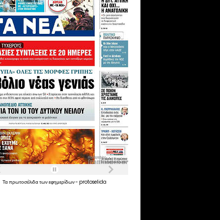
Τα
πρωτοσέλιδα
των
εφημερίδων
-
protoselida