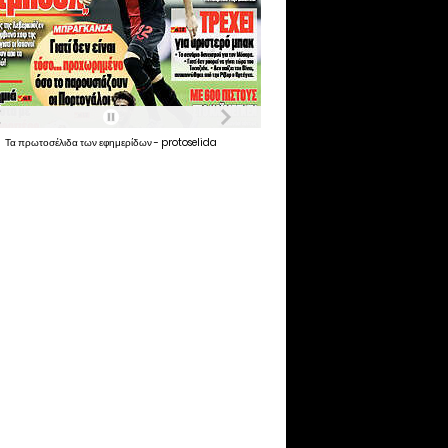
Τα
πρωτοσέλιδα
των
εφημερίδων
-
protoselida