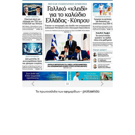
Τα
πρωτοσέλιδα
των
εφημερίδων
-
protoselida