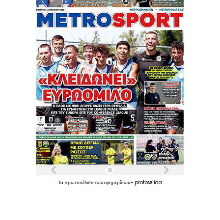
Τα
πρωτοσέλιδα
των
εφημερίδων
-
protoselida