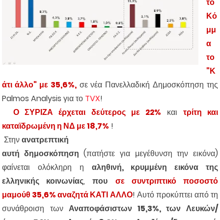
το
Κό
μμ
α
το
"Κ
άτι άλλο" με 35,6%,
σε νέα Πανελλαδική Δημοσκόπηση της
Palmos Analysis για το
TVX
!
Ο ΣΥΡΙΖΑ έρχεται δεύτερος με 22%
και
τρίτη και
καταϊδρωμένη η ΝΔ με 18,7%
!
Στην
ανατρεπτική
αυτή δημοσκόπηση
(πατήστε για μεγέθυνση την εικόνα)
φαίνεται ολόκληρη η
αληθινή, κρυμμένη εικόνα της
ελληνικής κοινωνίας
,
που
σε συντριπτικό ποσοστό
μαμούθ 35,6% αναζητά ΚΑΤΙ ΑΛΛΟ
! Αυτό προκύπτει από τη
συνάθροιση των
Αναποφάσιστων 15,3%, των Λευκών/