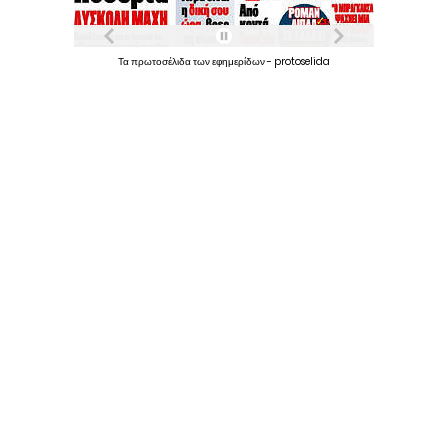
Τα
πρωτοσέλιδα
των
εφημερίδων
-
protoselida