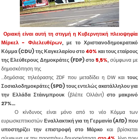
Οριακή είναι αυτή τη στιγμή η Κυβερνητική πλειοψηφία
Μέρκελ - Φιλελευθέρων
, με το Χριστιανοδημοκρατικό
Κόμμα (CDU) της Καγκελαρίου στο
40%
και τους εταίρους
της Ελεύθερους Δημοκράτες (FDP) στο
5,5%
,
σύμφωνα με
δημοσκόπηση της
...δημόσιας τηλεόρασης ZDF που μεταδίδει η DW και
τους
Σοσιαλοδημοκράτες (SPD) τους εντελώς ακατάλληλου για
την Ελλάδα Στάινμπρουκ
(βλέπε Ολλάντ)
στο μακρινό
27%...
Ο κίνδυνος είναι μόνο από το νέο Κόμμα των
ευρωσκεπτικιστών
Εναλλακτική για τη Γερμανία (AfD) που
υποστηρίζει την επιστροφή στο Μάρκο
και βρίσκεται
σύμφωνα με την παραπάνω δημοσκόπηση
στο 4%
, λίγο πριν