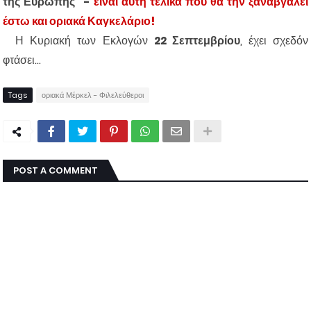
της Ευρώπης" -
είναι αυτή τελικά που θα την ξαναβγάλει
έστω και οριακά Καγκελάριο!
Η Κυριακή των Εκλογών
22 Σεπτεμβρίου
, έχει σχεδόν
φτάσει...
Tags
οριακά Μέρκελ - Φιλελεύθεροι
POST A COMMENT