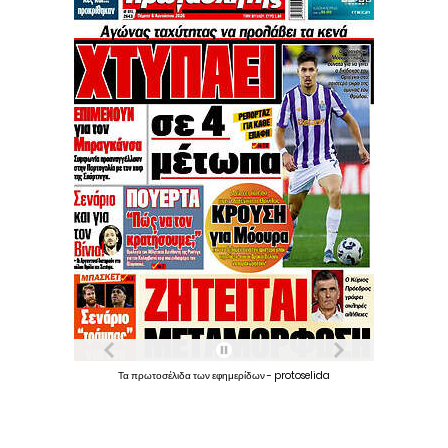
Τα
πρωτοσέλιδα
των
εφημερίδων
-
protoselida