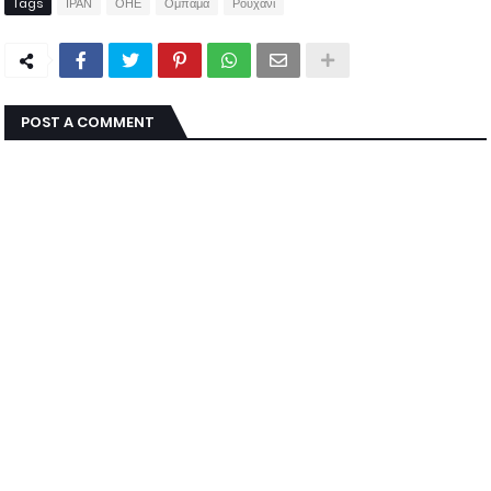
Tags
ΙΡΑΝ
ΟΗΕ
Ομπάμα
Ρουχανί
POST A COMMENT