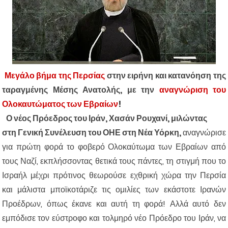
Μεγάλο βήμα της Περσίας
στην ειρήνη και κατανόηση της
ταραγμένης Μέσης Ανατολής, με την
αναγνώριση του
Ολοκαυτώματος των Εβραίων
!
Ο νέος Πρόεδρος του Ιράν, Χασάν Ρουχανί, μιλώντας
στη
Γενική Συνέλευση του ΟΗΕ στη Νέα Υόρκη,
αναγνώρισε
για πρώτη φορά το φοβερό Ολοκαύτωμα των Εβραίων από
τους Ναζί, εκπλήσσοντας θετικά τους πάντες, τη στιγμή που το
Ισραήλ μέχρι πρότινος θεωρούσε εχθρική χώρα την Περσία
και μάλιστα μποϊκοτάριζε τις ομιλίες των εκάστοτε Ιρανών
Προέδρων, όπως έκανε και αυτή τη φορά! Αλλά αυτό δεν
εμπόδισε τον εύστροφο και τολμηρό νέο Πρόεδρο του Ιράν, να