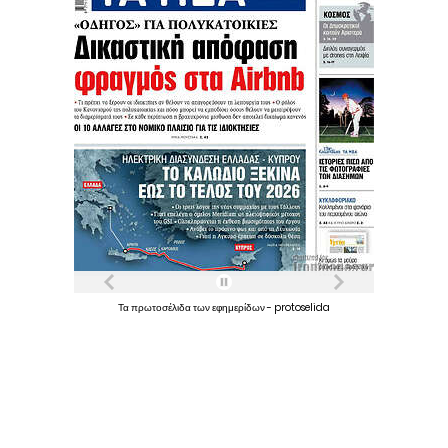
Τα
πρωτοσέλιδα
των
εφημερίδων
-
protoselida