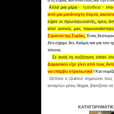
στη Συρία, και συνεπώς και την επ
Αλλά μια μέρα
- πρόσθεσε -
στο
από μια μισάνοιχτη πόρτα, ακούσ
είχαν οι πρωταγωνιστές, τρεις 
από αυτούς μας παρουσιάστηκ
Στρατού της Συρίας
.
Ένας δεύτερος
δεν είχαμε δει. Ακόμη και για τον
τίποτα.
Σε αυτή τη συζήτηση
είπαν ότ
Δαμασκού είχε γίνει από τους Αν
να επέμβει στρατιωτικά
! Και νομί
Ωστόσο ο Quirico σημειώνει πως 
ανταρτών μέσω Skype, βασιζόταν σε 
ΚΑΤΗΓΟΡΗΜΑΤΙΚΑ