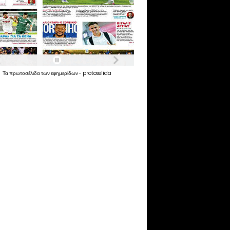
Τα
πρωτοσέλιδα
των
εφημερίδων
-
protoselida