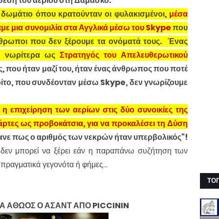
ίθεση του αερίου στη Δαμασκό.
 δωμάτιο όπου κρατούνταν οι φυλακισμένοι,
μέσα
αμε μια συνομιλία στα Αγγλικά μέσω του Skype
που
άνθρωποι που δεν ξέρουμε τα ονόματά τους. Ένας
ε νωρίτερα ως
Στρατηγός του Απελευθερωτικού
, που ήταν μαζί του, ήταν ένας άνθρωπος που ποτέ
 τρίτο, που συνδέονταν μέσω Skype, δεν γνωρίζουμε
ι
η επιχείρηση των αερίων στις δύο συνοικίες της
τάρτες ως προβοκάτσια, για να προκαλέσει τη Δύση
ζανε πως ο αριθμός των νεκρών ήταν υπερβολικός"!
δεν μπορεί να ξέρει εάν η παραπάνω συζήτηση των
πραγματικά γεγονότα ή φήμες...
ΤΟ
 ΑΘΩΟΣ Ο ΑΣΑΝΤ ΑΠΟ PICCININ