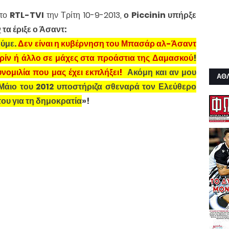
στο
RTL-TVI
την Τρίτη 10-9-2013,
ο
Piccinin
υπήρξε
ν
τα έριξε ο Άσαντ:
ούμε.
Δεν είναι η κυβέρνηση του Μπασάρ αλ-Άσαντ
αρίν ή άλλο σε μάχες στα προάστια της Δαμασκού
!
νομιλία που μας έχει εκπλήξει!
Ακόμη και αν μου
ΑΘ
ν Μάιο του 2012 υποστήριζα σθεναρά τον Ελεύθερο
του για τη δημοκρατία
»!