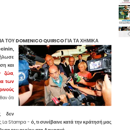
ΙΑ ΤΟΥ DOMENICO QUIRICO ΓΙΑ ΤΑ ΧΗΜΙΚΑ
ccinin,
ήλωσε
ση και
ν ζώα
,
ια των
ρινούς
αν ότι
ίς δεν
ης La Stampa -
ό, τι συνέβαινε κατά την κράτησή μας