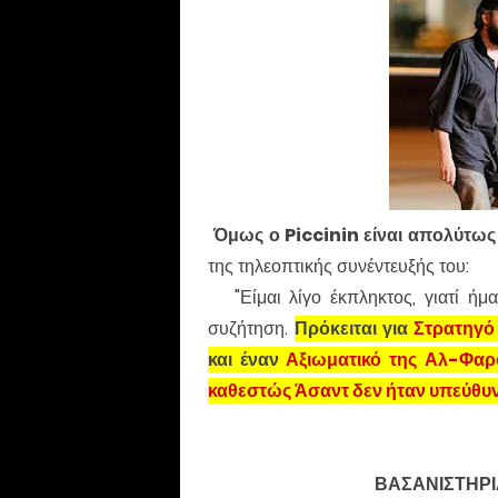
Όμως ο Piccinin είναι απολύτως
της τηλεοπτικής συνέντευξής του:
"Είμαι λίγο έκπληκτος, γιατί ήμα
συζήτηση.
Πρόκειται για
Στρατηγό
και έναν
Αξιωματικό της Αλ-Φαρ
καθεστώς Άσαντ δεν ήταν υπεύθυ
ΒΑΣΑΝΙΣΤΗΡΙ