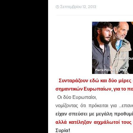
Σεπτεμβρίου 12, 2013
Συνταράζουν εδώ και δύο μέρες
σημαντικών Ευρωπαίων
,
για το πο
Οι δύο Ευρωπαίοι,
νομίζοντας ότι πρόκειται για ...ε
είχαν σπεύσει με μεγάλη προθυμί
αλλά κατέληξαν αιχμάλωτοί του
Συρία!