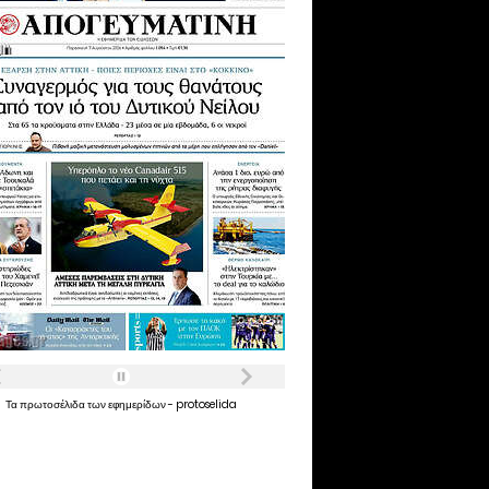
Τα
πρωτοσέλιδα
των
εφημερίδων
-
protoselida