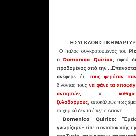
Η ΣΥΓΚΛΟΝΙΣΤΙΚΗ ΜΑΡΤΥΡ
Ο Ιταλός συγκρατούμενος του
Pi
ο
Domenico Quirico
,
αφού
δ
προδομένος από την ...Επανάστα
ανέφερε
ότι
τους φερόταν σα
δίνοντας τους
να φάνε τα αποφάγ
ανταρτών
,
με
καθημε
ξυλοδαρμούς
,
αποκάλυψε πως έμαθ
τα χημικά δεν τα έριξε ο Άσαντ:
Domenico Quirico:
"Εμε
γνωρίζαμε
- είπε ο ανταποκριτής τ