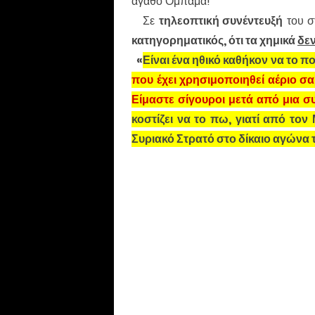
αγαθό Ομπάμα!
Σε
τηλεοπτική συνέντευξή
του 
κατηγορηματικός, ότι τα χημικά
δε
«
Είναι ένα ηθικό καθήκον να το π
που έχει χρησιμοποιηθεί αέριο σ
Είμαστε σίγουροι μετά από μια συ
κοστίζει να το πω, γιατί από το
Συριακό Στρατό στο δίκαιο αγώνα 