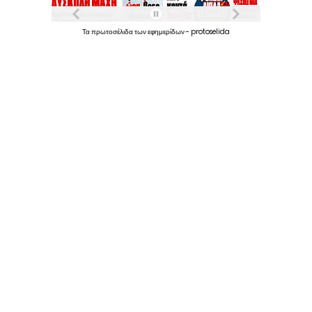
Τα
πρωτοσέλιδα
των
εφημερίδων
-
protoselida