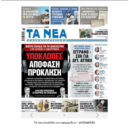
Τα
πρωτοσέλιδα
των
εφημερίδων
-
protoselida