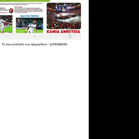
Τα
πρωτοσέλιδα
των
εφημερίδων
-
protoselida