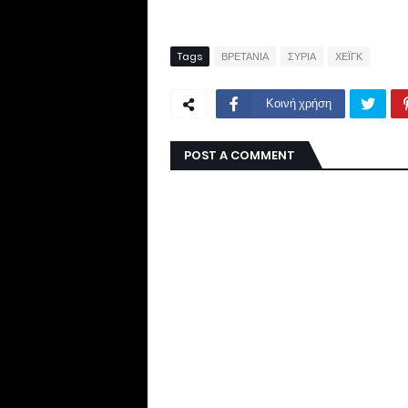
Tags
ΒΡΕΤΑΝΙΑ
ΣΥΡΙΑ
ΧΕΪΓΚ
Κοινή χρήση
POST A COMMENT