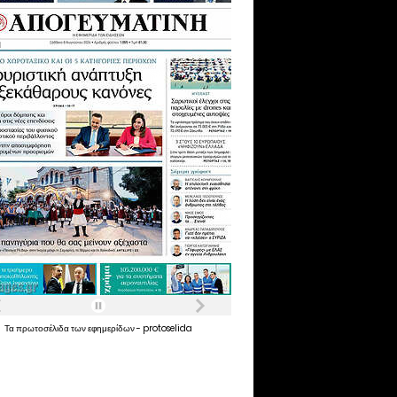
Τα
πρωτοσέλιδα
των
εφημερίδων
-
protoselida