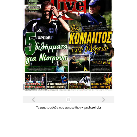
Τα
πρωτοσέλιδα
των
εφημερίδων
-
protoselida