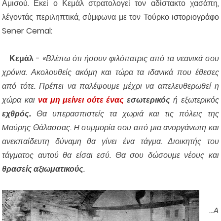
Αμισού. Εκεί ο Κεμάλ στρατολογεί τον αδίστακτο χασάπη,
λέγοντάς περιληπτικά, σύμφωνα με τον Τούρκο ιστοριογράφο
Sener Cemal:
Κεμάλ
-
«Βλέπω ότι ήσουν φιλόπατρις από τα νεανικά σου
χρόνια. Ακολουθείς ακόμη και τώρα τα ιδανικά που έθεσες
από τότε. Πρέπει να παλέψουμε μέχρι να απελευθερωθεί η
χώρα και
να μη μείνει ούτε ένας
εσωτερικός
ή εξωτερικός
εχθρός.
Θα υπερασπιστείς τα χωριά και τις πόλεις της
Mαύρης Θάλασσας. H συμμορία σου από μια ανοργάνωτη και
ανεκπαίδευτη δύναμη θα γίνει ένα τάγμα. Διοικητής του
τάγματος αυτού θα είσαι εσύ. Θα σου δώσουμε νέους και
θρασείς αξιωματικούς
.
...A