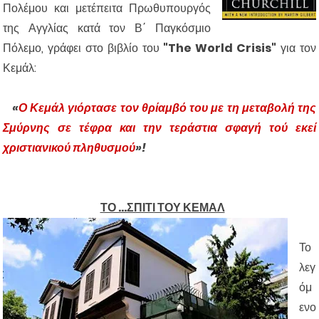
Πολέμου και μετέπειτα Πρωθυπουργός
της Αγγλίας κατά τον Β΄ Παγκόσμιο
Πόλεμο, γράφει στο βιβλίο του
"The World Crisis"
για τον
Κεμάλ:
«
Ο Κεμάλ γιόρτασε τον θρίαμβό του με τη μεταβολή της
Σμύρνης σε τέφρα και την τεράστια σφαγή τού εκεί
χριστιανικού πληθυσμού
»!
ΤΟ ...ΣΠΙΤΙ ΤΟΥ ΚΕΜΑΛ
Το
λεγ
όμ
ενο