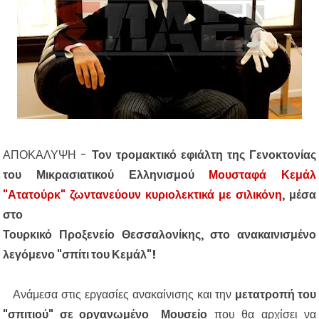
ΑΠΟΚΑΛΥΨΗ -
Τον τρομακτικό εφιάλτη της Γενοκτονίας
του Μικρασιατικού Ελληνισμού
Μουσταφά Κεμάλ
"Ατατούρκ"
ζωντανεύουν κυριολεκτικά με σιλικόνη
, μέσα
στο
Τουρκικό Προξενείο Θεσσαλονίκης, στο
ανακαινισμένο
λεγόμενο "σπίτι του Κεμάλ"!
Ανάμεσα στις εργασίες ανακαίνισης και την
μετατροπή του
"σπιτιού" σε οργανωμένο Μουσείο
που θα αρχίσει να