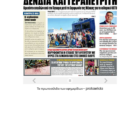
Τα
πρωτοσέλιδα
των
εφημερίδων
-
protoselida