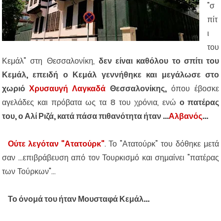
"σ
πίτ
ι
του
Κεμάλ" στη Θεσσαλονίκη,
δεν είναι καθόλου το σπίτι του
Κεμάλ, επειδή ο Κεμάλ γεννήθηκε και μεγάλωσε στο
χωριό
Χρυσαυγή Λαγκαδά
Θεσσαλονίκης,
όπου έβοσκε
αγελάδες και πρόβατα ως τα 8 του χρόνια, ενώ
ο πατέρας
του, ο Αλί Ριζά, κατά πάσα πιθανότητα ήταν ...
Αλβανός
...
Ούτε λεγόταν "Ατατούρκ"
. Το "Ατατούρκ" του δόθηκε μετά
σαν ...επιβράβευση από τον Τουρκισμό και σημαίνει "πατέρας
των Τούρκων"...
Το όνομά του ήταν Μουσταφά Κεμάλ...