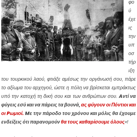
φο
ύ
έχε
ις
την
υπ
οσ
τήρ
ιξη
του τουρκικού λαού, φτιάξε αμέσως την οργάνωσή σου, πάρε
το αξίωμα του αρχηγού, ώστε η πόλη να βρίσκεται εμπράκτως
υπό την κατοχή τη δική σου και των ανθρώπων σου.
Aντί να
φύγεις εσύ και να πάρεις τα βουνά,
ας φύγουν οι Πόντιοι και
οι Pωμιοί.
Mε την πάροδο του χρόνου και μόλις θα έχουμε
ενδείξεις ότι παρανομούν
θα τους καθαρίσουμε όλους
»!