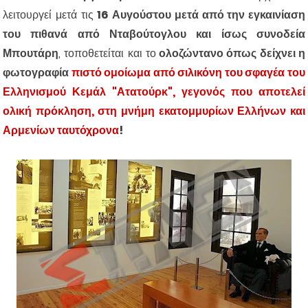
λειτουργεί μετά τις
16 Αυγούστου μετά από την εγκαινίαση
του πιθανά από Νταβούτογλου και ίσως συνοδεία
Μπουτάρη
, τοποθετείται και το
ολοζώντανο όπως δείχνει η
φωτογραφία
πιστό ομοίωμα από σιλικόνη του σφαγέα του
Ελληνισμού Κεμάλ "Ατατούρκ", γεγονός που αποτελεί
ολική
πρόκληση, στη μνήμη εκατομμυρίων Ελλήνων και
Αρμενίων ταυτόχρονα
!