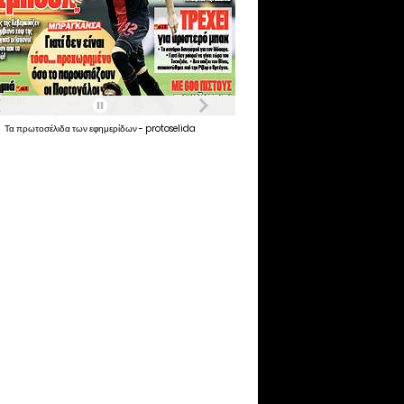
Τα
πρωτοσέλιδα
των
εφημερίδων
-
protoselida