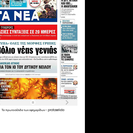
Τα
πρωτοσέλιδα
των
εφημερίδων
-
protoselida