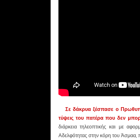
Σε δάκρυα ξέσπασε ο Πρωθυπ
τύψεις του πατέρα που δεν μπορ
διάρκεια τηλεοπτικής και με αφο
Αδελφότητας στην κόρη του Άσμαα, 