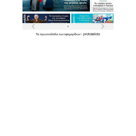
Τα
πρωτοσέλιδα
των
εφημερίδων
-
protoselida