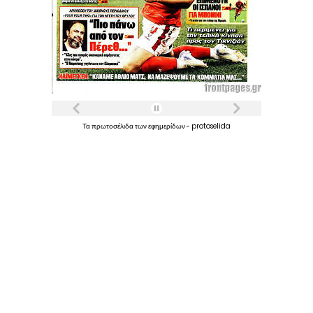
Τα
πρωτοσέλιδα
των
εφημερίδων
-
protoselida