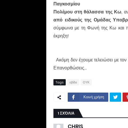
Παγκοσμίου
Πολέμου
στη θάλασσα της Κω
,
α
από ειδικούς
της Ομάδας Υποβ
σύμφωνα με τη Φωνή της Κω και πρ
έκρηξη!
Ακόμη δεν έχουμε τελειώσει με τον 
Επανορθώσεις...
Tags
οβίδα
ΟΥΚ
Κοινή χρήση
1 ΣΧΌΛΙΑ
CHRIS