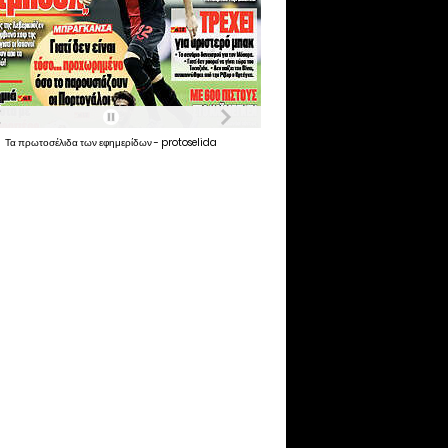
Τα
πρωτοσέλιδα
των
εφημερίδων
-
protoselida