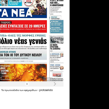
Τα
πρωτοσέλιδα
των
εφημερίδων
-
protoselida