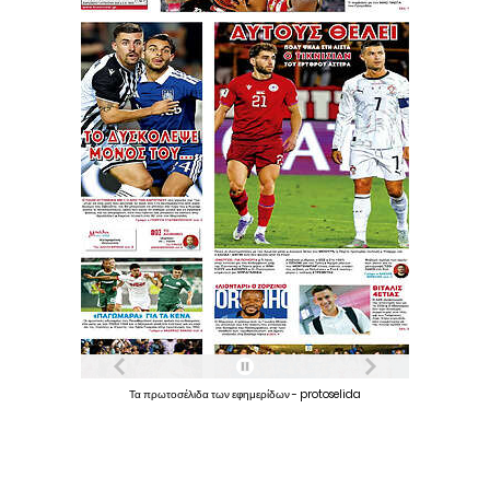
Τα
πρωτοσέλιδα
των
εφημερίδων
-
protoselida