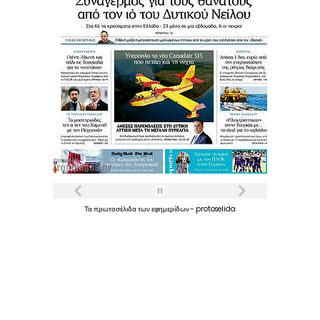
Τα
πρωτοσέλιδα
των
εφημερίδων
-
protoselida