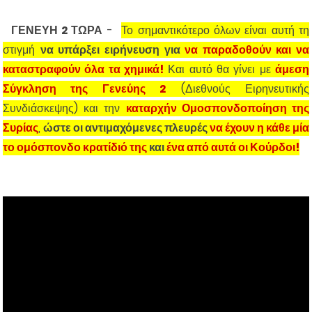
ΓΕΝΕΥΗ 2 ΤΩΡΑ
-
Το σημαντικότερο όλων είναι αυτή τη
στιγμή
να υπάρξει ειρήνευση για
να παραδοθούν και να
καταστραφούν όλα τα χημικά!
Και αυτό θα γίνει με
άμεση
Σύγκληση της Γενεύης 2
(Διεθνούς Ειρηνευτικής
Συνδιάσκεψης) και την
καταρχήν Ομοσπονδοποίηση της
Συρίας
,
ώστε οι αντιμαχόμενες πλευρές
να έχουν η κάθε μία
το ομόσπονδο κρατίδιό της
και
ένα από αυτά οι Κούρδοι!