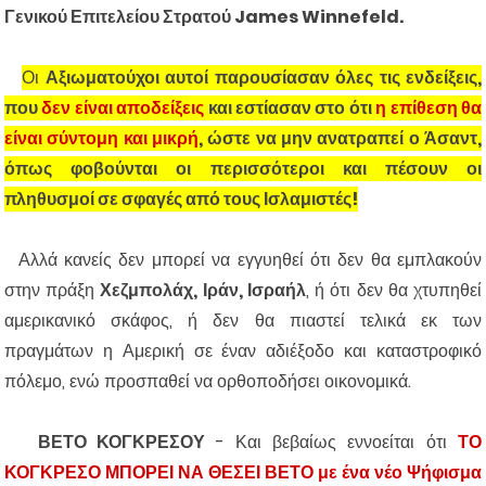
Γενικού Επιτελείου Στρατού James Winnefeld.
Οι
Αξιωματούχοι αυτοί παρουσίασαν όλες τις ενδείξεις,
που
δεν είναι αποδείξεις
και εστίασαν στο ότι
η επίθεση θα
είναι σύντομη και μικρή
, ώστε να μην ανατραπεί ο Άσαντ,
όπως φοβούνται οι περισσότεροι και πέσουν οι
πληθυσμοί σε σφαγές από τους Ισλαμιστές!
Αλλά κανείς δεν μπορεί να εγγυηθεί ότι δεν θα εμπλακούν
στην πράξη
Χεζμπολάχ, Ιράν, Ισραήλ
, ή ότι δεν θα χτυπηθεί
αμερικανικό σκάφος, ή δεν θα πιαστεί τελικά εκ των
πραγμάτων η Αμερική σε έναν αδιέξοδο και καταστροφικό
πόλεμο, ενώ προσπαθεί να ορθοποδήσει οικονομικά.
ΒΕΤΟ ΚΟΓΚΡΕΣΟΥ
- Και βεβαίως εννοείται ότι
ΤΟ
ΚΟΓΚΡΕΣΟ ΜΠΟΡΕΙ ΝΑ ΘΕΣΕΙ ΒΕΤΟ με ένα νέο Ψήφισμα