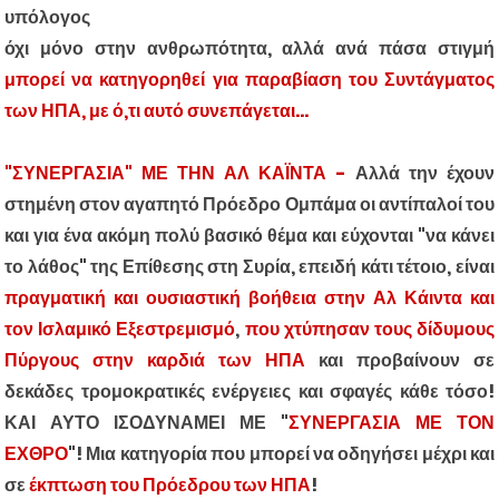
υπόλογος
όχι μόνο στην ανθρωπότητα, αλλά ανά πάσα στιγμή
μπορεί να κατηγορηθεί για παραβίαση του Συντάγματος
των ΗΠΑ, με ό,τι αυτό συνεπάγεται...
"ΣΥΝΕΡΓΑΣΙΑ" ΜΕ ΤΗΝ ΑΛ ΚΑΪΝΤΑ -
Αλλά την έχουν
στημένη στον αγαπητό Πρόεδρο Ομπάμα οι αντίπαλοί του
και για ένα ακόμη πολύ βασικό θέμα και εύχονται "να κάνει
το λάθος" της Επίθεσης στη Συρία, επειδή κάτι τέτοιο, είναι
πραγματική και ουσιαστική βοήθεια στην Αλ Κάιντα και
τον Ισλαμικό Εξεστρεμισμό
,
που χτύπησαν τους δίδυμους
Πύργους στην καρδιά των ΗΠΑ
και προβαίνουν σε
δεκάδες τρομοκρατικές ενέργειες και σφαγές κάθε τόσο!
ΚΑΙ ΑΥΤΟ ΙΣΟΔΥΝΑΜΕΙ ΜΕ "
ΣΥΝΕΡΓΑΣΙΑ ΜΕ ΤΟΝ
ΕΧΘΡΟ
"! Μια κατηγορία που μπορεί να οδηγήσει μέχρι και
σε
έκπτωση του Πρόεδρου των ΗΠΑ
!