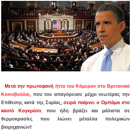
Μετά την πρωτοφανή
ήττα του Κάμερον στο Βρετανικό
Κοινοβούλιο
,
που του απαγόρευσε μέχρι νεωτέρας την
Επίθεσης κατά της Συρίας,
σειρά παίρνει ο Ομπάμα στο
καυτό Κογκρέσο
,
που ήδη βράζει και
μάλιστα σε
θερμοκρασίες που λιώνει μέταλλα πολεμικών
βιομηχανιών!