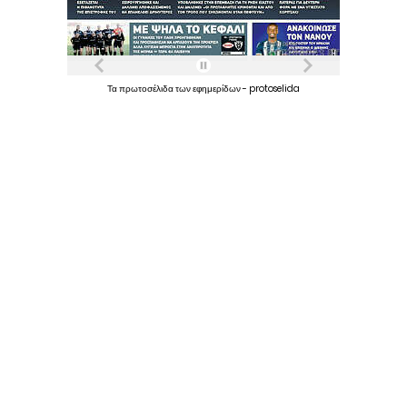
Τα
πρωτοσέλιδα
των
εφημερίδων
-
protoselida