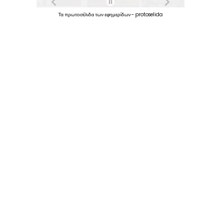
Τα
πρωτοσέλιδα
των
εφημερίδων
-
protoselida