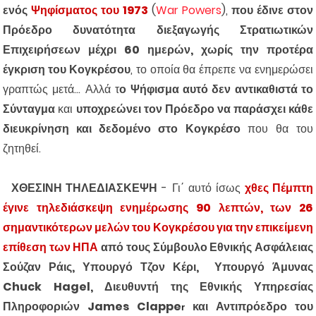
ενός
Ψηφίσματος του 1973
(
War Powers
),
που έδινε στον
Πρόεδρο δυνατότητα διεξαγωγής Στρατιωτικών
Επιχειρήσεων μέχρι 60 ημερών, χωρίς την προτέρα
έγκριση του Κογκρέσου
, το οποία θα έπρεπε να ενημερώσει
γραπτώς μετά... Αλλά τ
ο Ψήφισμα αυτό δεν αντικαθιστά το
Σύνταγμα
και
υποχρεώνει τον Πρόεδρο να παράσχει κάθε
διευκρίνηση και δεδομένο στο Κογκρέσο
που θα του
ζητηθεί.
ΧΘΕΣΙΝΗ ΤΗΛΕΔΙΑΣΚΕΨΗ
- Γι΄ αυτό ίσως
χθες Πέμπτη
έγινε τηλεδιάσκεψη ενημέρωσης 90 λεπτών, των 26
σημαντικότερων μελών του Κογκρέσου για την επικείμενη
επίθεση των ΗΠΑ
από τους Σύμβουλο Εθνικής Ασφάλειας
Σούζαν Ράις, Υπουργό Τζον Κέρι, Υπουργό Άμυνας
Chuck Hagel, Διευθυντή της Εθνικής Υπηρεσίας
Πληροφοριών James Clappe
και Αντιπρόεδρο του
r