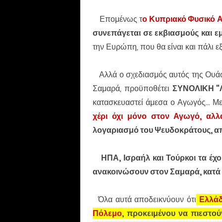
Επομένως τ
ο Κυπριακό Φυσικό Α
συνεπάγεται σε εκβιασμούς και ε
την Ευρώπη, που θα είναι και πάλι 
Αλλά ο σχεδιασμός αυτός της Ουάσι
Σαμαρά, προϋποθέτει
ΣΥΝΟΛΙΚΗ "
κατασκευαστεί άμεσα ο Αγωγός... Με
χέρι όχι μόνο στον Αγωγό, αλλ
λογαριασμό του Ψευδοκράτους, απ
ΗΠΑ, Ισραήλ και Τούρκοι τα έχ
ανακοινώσουν στον Σαμαρά, κατά 
Όλα αυτά αποδεικνύουν ότι
Ελλάδ
Πόλεμο
, προκειμένου να πιεστο