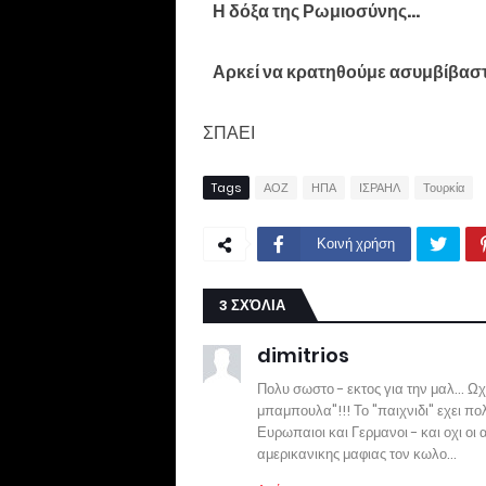
Η δόξα της Ρωμιοσύνης...
Αρκεί να κρατηθούμε ασυμβίβασ
ΣΠΑΕΙ
Tags
ΑΟΖ
ΗΠΑ
ΙΣΡΑΗΛ
Τουρκία
Κοινή χρήση
3 ΣΧΌΛΙΑ
dimitrios
Πολυ σωστο - εκτος για την μαλ... Ω
μπαμπουλα"!!! Το "παιχνιδι" εχει π
Ευρωπαιοι και Γερμανοι - και οχι οι
αμερικανικης μαφιας τον κωλο...