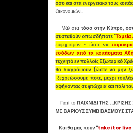
όσο και στα ενεργειακά τους κοιτά
Οικονομιών...
Μάλιστα
τόσο στην Κύπρο, όσ
συσταθούν οπωσδήποτε "
Ταμεία
ευφημισμόν - ώστε
να
παρακρα
εσόδων από τα κοιτάσματα Αθή
τεχνητό εν πολλοίς Εξωτερικό Χρ
θα διαγράψουν (ώστε να μην ξε
ξεχρεώσουμε ποτέ, μέχρι τουλάχ
αφήνοντας σε φτώχεια και πάλι το
Γιατί το
ΠΑΙΧΝΙΔΙ ΤΗΣ ...ΚΡΙΣ
ΜΕ ΒΑΡΙΟΥΣ ΣΥΜΒΙΒΑΣΜΟΥΣ ΣΤ
Και θα μας πουν "
take it or live 