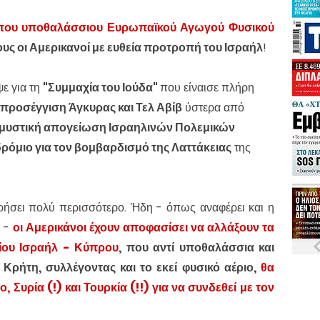
 του υποθαλάσσιου Ευρωπαϊκού Αγωγού Φυσικού
ους οι Αμερικανοί με ευθεία προτροπή του Ισραήλ
!
ε για τη
"Συμμαχία του Ιούδα"
που είναι
σε πλήρη
προσέγγιση Άγκυρας και Τελ Αβίβ
ύστερα από
μυστική απογείωση Ισραηλινών Πολεμικών
όμιο για τον βομβαρδισμό της Λαττάκειας
της
ει πολύ περισσότερο. Ήδη - όπως αναφέρει και η
" -
οι Αμερικάνοι έχουν αποφασίσει να αλλάξουν τα
ίου Ισραήλ - Κύπρου
, που αντί υποθαλάσσια και
Κρήτη, συλλέγοντας και το εκεί φυσικό αέριο,
θα
, Συρία (!) και Τουρκία (!!) για να συνδεθεί με τον