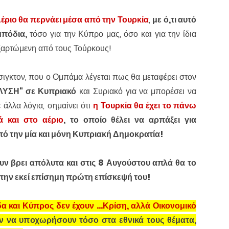
έριο θα περνάει μέσα από την Τουρκία
,
με ό,τι αυτό
μπόδια,
τόσο για την Κύπρο μας, όσο και για την ίδια
εξαρτώμενη από τους Τούρκους!
γκτον, που ο Ομπάμα λέγεται πως θα μεταφέρει στον
ΛΥΣΗ" σε Κυπριακό
και Συριακό για να μπορέσει να
 άλλα λόγια, σημαίνει ότι
η Τουρκία θα έχει το πάνω
ά και στο αέριο
, το οποίο θέλει να αρπάξει για
ό την μία και μόνη Κυπριακή Δημοκρατία!
ουν βρει απόλυτα και στις 8 Αυγούστου απλά θα το
την εκεί επίσημη πρώτη επίσκεψή του!
α και Κύπρος δεν έχουν ...Κρίση, αλλά Οικονομικό
ύν να υποχωρήσουν τόσο στα εθνικά τους θέματα,