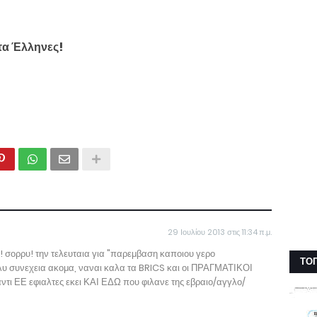
τα Έλληνες!
29 Ιουλίου 2013 στις 11:34 π.μ.
χ! σορρυ! την τελευταια για "παρεμβαση καποιου γερο
ΤΟ
ολυ συνεχεια ακομα, ναναι καλα τα BRICS και οι ΠΡΑΓΜΑΤΙΚΟΙ
 αντι ΕΕ εφιαλτες εκει ΚΑΙ ΕΔΩ που φιλανε της εβραιο/αγγλο/