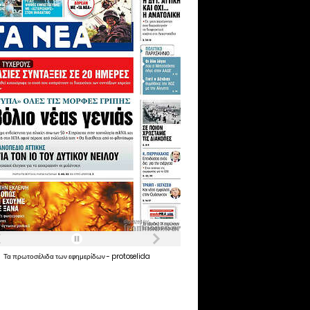
Τα
πρωτοσέλιδα
των
εφημερίδων
-
protoselida