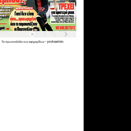
Τα
πρωτοσέλιδα
των
εφημερίδων
-
protoselida