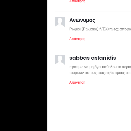
Απάντηση
Ανώνυμος
Ρωμιοι (Ρωμαιοι) ή Έλληνες;; αποφασ
Απάντηση
sabbas aslanidis
προτιμω να μη βγει καθολου το αερι
τουρκων.αυτους τους εκβιασμους οι 
Απάντηση