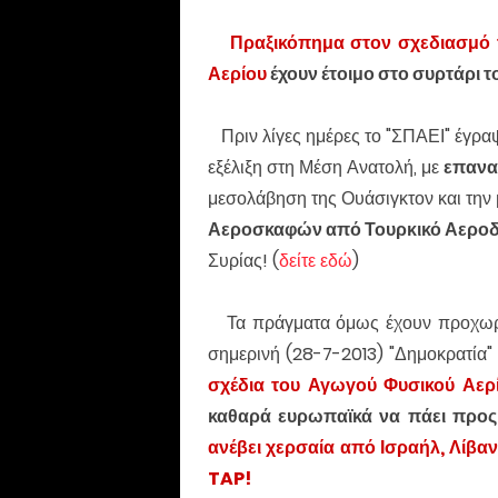
Πραξικόπημα στον σχεδιασμό
Αερίου
έχουν έτοιμο στο συρτάρι τ
Πριν λίγες ημέρες το "ΣΠΑΕΙ" έγραψ
εξέλιξη στη Μέση Ανατολή, με
επανα
μεσολάβηση της Ουάσιγκτον και την
Αεροσκαφών από Τουρκικό Αεροδρ
Συρίας! (
δείτε εδώ
)
Τα πράγματα όμως έχουν προχωρήσ
σημερινή (28-7-2013) "Δημοκρατία
σχέδια του Αγωγού Φυσικού Αερ
καθαρά ευρωπαϊκά να πάει προς 
ανέβει χερσαία από Ισραήλ, Λίβανο
TAP!