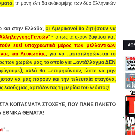
σματα,
τη μόνη ελπίδα ανάκαμψης των δύο Ελληνικών
ο και στην Ελλάδα,
οι Αμερικανοί θα ζητήσουν να
 Αλληλεγγύης Γενεών
"
- όπως τα έχουν βαφτίσει κατ'
τούν εκεί υποχρεωτικά μέρος των μελλοντικών
ΑΘ
νας και Λευκωσίας
, για να ...αποπληρώνεται το
έος των χωρών μας
,
το οποίο για ...αντάλλαγμα ΔΕΝ
φύγουμε), αλλά θα ...επιμηκύνουν, ώστε να μην
ιστον να μας πάρουν και την τελευταία σταγόνα,
υς λαούς μας, αρπάζοντας τη μερίδα του λεόντος!
ΗΣ ΣΤΑ ΚΟΙΤΑΣΜΑΤΑ ΣΤΟΧΕΥΕ
,
ΠΟΥ ΠΑΝΕ ΠΑΚΕΤΟ
Α ΕΘΝΙΚΑ ΘΕΜΑΤΑ!
it
"...