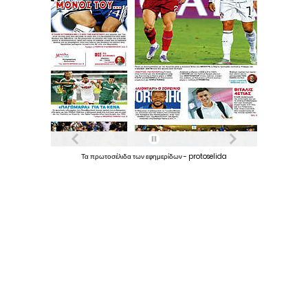
Τα
πρωτοσέλιδα
των
εφημερίδων
-
protoselida