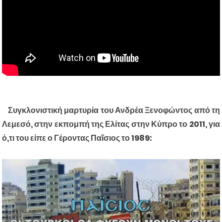
Συγκλονιστική μαρτυρία του Ανδρέα Ξενοφώντος από τη
Λεμεσό, στην εκπομπή της Ελίτας στην Κύπρο το 2011, για
ό,τι του είπε ο Γέροντας Παΐσιος το 1989: