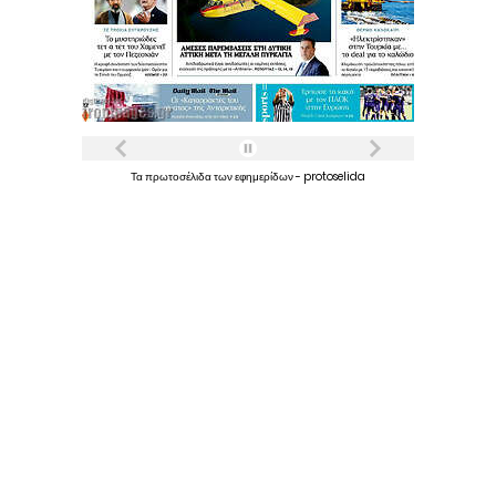
Τα
πρωτοσέλιδα
των
εφημερίδων
-
protoselida