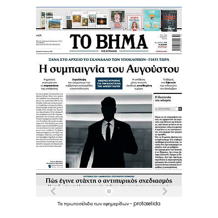
Τα
πρωτοσέλιδα
των
εφημερίδων
-
protoselida