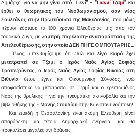
Δημάρχο, γ
ια να μην γίνει από "Γιενί" - "
Γιαννί Τζαμί
" και
έρθει ο θεωρητικός του Νεοθωμανισμού, σαν νέος
Σουλτάνος στην Πρωτεύουσα της Μακεδονίας
, που μόλις
πέρυσι εόρτασε τα 100 χρόνια Ελευθερίας της από τον
τουρκικό ζυγό, με λ
αμπρή παρέλαση-αναπαράσταση της
Απελευθέρωσης, στην οποία ΔΕΝ ΠΗΓΕ Ο ΜΠΟΥΤΑΡΗΣ..
.
Τέλος, υπενθυμίζουμε ότι ε
δώ και λίγο καιρό έχει
μετατραπεί σε Τζαμί ο Ιερός Ναός Αγίας Σοφιάς
Τραπεζούντας,
ο Ι
ερός Ναός Αγίας Σοφίας Νικαίας στη
Βιθυνία
όπου έγινε και Οικουμενική Σύνοδος, ενώ
αποφασίστηκε να μετατραπεί σε Τζαμί και ο ερειπωμένος
Ναός της θρυλικής - για την πνευματική ακτινοβολία και την
βιβλιοθήκης της -
Μονής Στουδίου
στην Κωνσταντινούπολη!
Και επειδή η Θεσσαλονίκη, είναι ακόμη Ελεύθερη, είναι
απαράδεκτη μια τέτοια Δημαρχιακή ενέργεια... και θα
προκαλέσει μεγάλες αντιδράσεις...