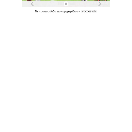
Τα
πρωτοσέλιδα
των
εφημερίδων
-
protoselida