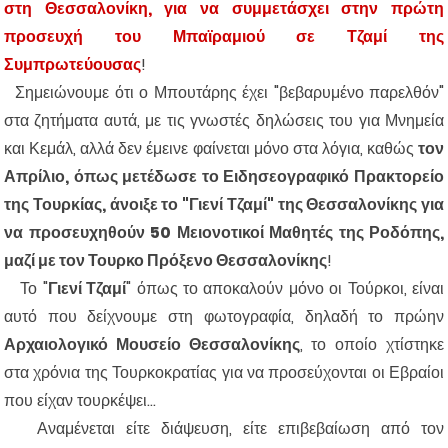
στη Θεσσαλονίκη, για να συμμετάσχει στην πρώτη
προσευχή του Μπαϊραμιού σε Τζαμί της
Συμπρωτεύουσας
!
Σημειώνουμε ότι ο Μπουτάρης έχει "βεβαρυμένο παρελθόν"
στα ζητήματα αυτά, με τις γνωστές δηλώσεις του για Μνημεία
και Κεμάλ, αλλά δεν έμεινε φαίνεται μόνο στα λόγια, καθώς
τον
Απρίλιο, όπως μετέδωσε το Ειδησεογραφικό Πρακτορείο
της Τουρκίας, άνοιξε το "Γιενί Τζαμί" της Θεσσαλονίκης για
να προσευχηθούν 50 Μειονοτικοί Μαθητές της Ροδόπης,
μαζί με τον Τουρκο Πρόξενο Θεσσαλονίκης
!
Το "
Γιενί Τζαμί
" όπως το αποκαλούν μόνο οι Τούρκοι, είναι
αυτό που δείχνουμε στη φωτογραφία, δηλαδή το πρώην
Αρχαιολογικό Μουσείο Θεσσαλονίκης
, το οποίο χτίστηκε
στα χρόνια της Τουρκοκρατίας για να προσεύχονται οι Εβραίοι
που είχαν τουρκέψει...
Αναμένεται είτε διάψευση, είτε επιβεβαίωση από τον